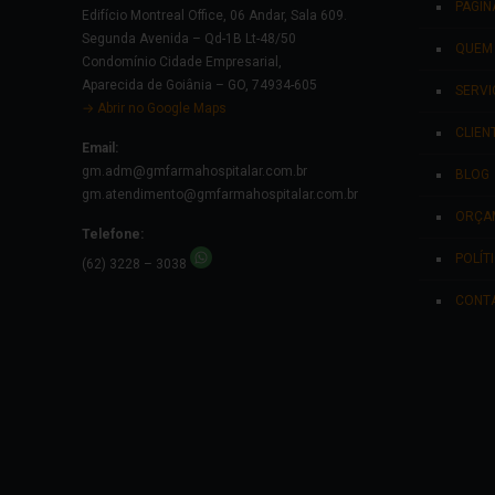
PÁGINA
Edifício Montreal Office, 06 Andar, Sala 609.
Segunda Avenida – Qd-1B Lt-48/50
QUEM
Condomínio Cidade Empresarial,
Aparecida de Goiânia – GO, 74934-605
SERVI
→ Abrir no Google Maps
CLIEN
Email:
gm.adm@gmfarmahospitalar.com.br
BLOG
gm.atendimento@gmfarmahospitalar.com.br
ORÇA
Telefone:
POLÍT
(62) 3228 – 3038
CONT