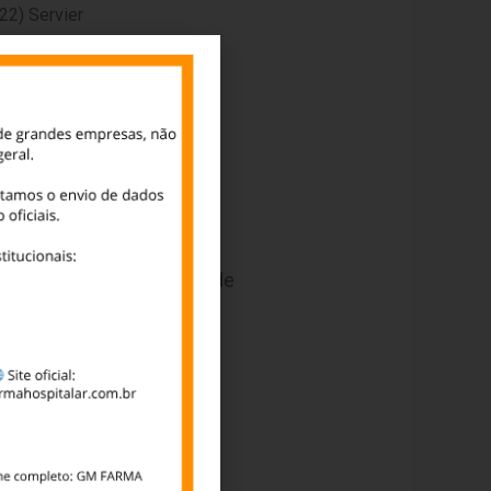
22) Servier
23) Theraskin
24) Torrent
25) UCB
26) Valeant
27) Zodiac
rificar a possibilidade de