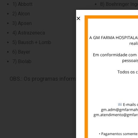
1) Abbott
8) Boehringer In
2) Alcon
9) Chiesi
3) Apsen
10) FQM
4) Astrazeneca
11) Glenmark
5) Bausch + Lomb
12) GSK – Glaxos
6) Bayer
13) Hypermarcas
7) Biolab
14) Lilly
OBS.: Os programas informados podem sofrer alteraç
c