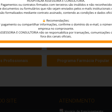
a/Consultório
Distribuidora
ora/Exportadora
Indústria
urídico
MAPA
s Profissionais
Programa Farmácia Popular
O SITE
ATENDIMENTO
Horário de Funcionamento: