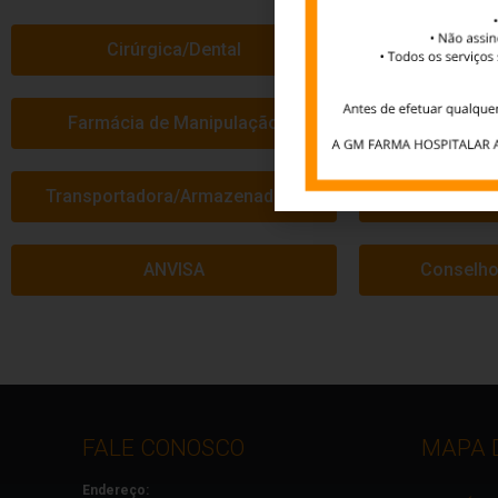
Cirúrgica/Dental
Clínic
Farmácia de Manipulação
Importad
Transportadora/Armazenadora
J
ANVISA
Conselho
FALE CONOSCO
MAPA D
Endereço: