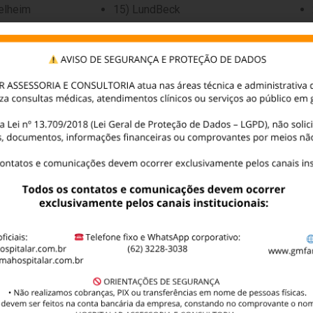
gelheim
15) LundBeck
16) Merck
17) MSD
18) MundiPharma
mithkline
19) Novartis
20) Pfizer
21) Sandoz
ões. De acordo com a necessidade do cliente podemos ve
redenciamento em outros PBM’s.
Solicitar Orçamento