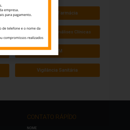
Drogaria/Farmácia
Laboratório de Análises Clínicas
PBM
Vigilância Sanitária
CONTATO RÁPÍDO
NOME