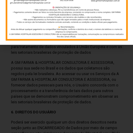
Poderá realizar o compartilhamento internacional de dados
coletados para parceiros que atuam no processamento dos
dados coletados ou cuja utilização dos recursos eletrônicos
dependam de hospedagem em servidor internacional. Essas
transferências envolvem apenas empresas parceiras da A GM
FARMA & HOSPITALAR CONSULTORIA E ASSESSORIA, que
demonstraram estar em processo de conformidade ou em
conformidade com a GDPR (General Data Protection Regulatio)
para tratamento de dados vinculados à União Europeia e com as
leis setoriais brasileiras de proteção de dados
A GM FARMA & HOSPITALAR CONSULTORIA E ASSESSORIA,
possui sua sede no Brasil e os dados que coletamos são
regidos pela lei brasileira. Ao acessar ou usar os Serviços da A
GM FARMA & HOSPITALAR CONSULTORIA E ASSESSORIA, ou
fornecer dados pessoais para nós, o Usuário concorda com o
processamento e a transferência de tais dados para outros
países que se demonstrem comprometimento em observar as
leis setoriais brasileiras de proteção de dados.
6. DIREITOS DO USUÁRIO
Poderá ser exercido qualquer um dos direitos descritos nesta
seção junto ao ENCARREGADO de Dados por meio de campo