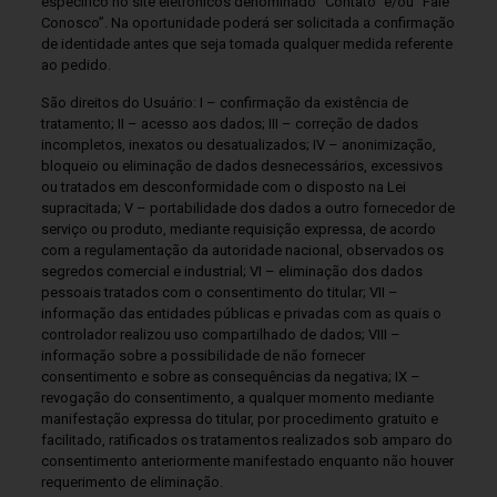
específico no site eletrônicos denominado “Contato” e/ou “Fale
Conosco”. Na oportunidade poderá ser solicitada a confirmação
de identidade antes que seja tomada qualquer medida referente
ao pedido.
São direitos do Usuário: I – confirmação da existência de
tratamento; II – acesso aos dados; III – correção de dados
incompletos, inexatos ou desatualizados; IV – anonimização,
bloqueio ou eliminação de dados desnecessários, excessivos
ou tratados em desconformidade com o disposto na Lei
supracitada; V – portabilidade dos dados a outro fornecedor de
serviço ou produto, mediante requisição expressa, de acordo
com a regulamentação da autoridade nacional, observados os
segredos comercial e industrial; VI – eliminação dos dados
pessoais tratados com o consentimento do titular; VII –
informação das entidades públicas e privadas com as quais o
controlador realizou uso compartilhado de dados; VIII –
informação sobre a possibilidade de não fornecer
consentimento e sobre as consequências da negativa; IX –
revogação do consentimento, a qualquer momento mediante
manifestação expressa do titular, por procedimento gratuito e
facilitado, ratificados os tratamentos realizados sob amparo do
consentimento anteriormente manifestado enquanto não houver
requerimento de eliminação.