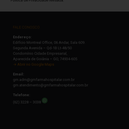
Política de Privacidade revisada.
FALE CONOSCO
Endereço:
Edifício Montreal Office, 06 Andar, Sala 609.
Segunda Avenida – Qd-1B Lt-48/50
Condomínio Cidade Empresarial,
Aparecida de Goiânia – GO, 74934-605
→ Abrir no Google Maps
Email:
gm.adm@gmfarmahospitalar.com.br
gm.atendimento@gmfarmahospitalar.com.br
Telefone:
(62) 3228 – 3038