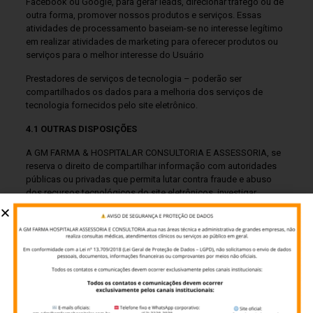
Facebook ou Google, para gerar leads, direcionar tráfego ou de
outra forma, promover nossos produtos e serviços. Essas
atividades de processamento baseiam-se no interesse legítimo
em realizar atividades de marketing para oferecer produtos ou
serviços para o melhor interesse do Usuário
Prestadores de serviços de tecnologia – poderão ser
compartilhados os dados para a melhoria dos serviços de
tecnologia fornecidos pelo site eletrônico.
4.1 OUTRAS DISPOSIÇÕES
A GM FARMA & HOSPITALAR CONSULTORIA E ASSESSORIA, se
reserva o direito de compartilhar informação com autoridades
públicas ou privadas que permita lutar contra fraude e abuso
dos recursos tecnológicos do site eletrônicos, investigar
suspeitas de violação da lei, ou combater qualquer outra
suspeita de descumprimento dos Termos de Uso ou da lei.
Poderão ser compartilhadas informações pessoais com
autoridades governamentais quando requerido de acordo com
a lei aplicável.
5. COMPARTILHAMENTO INTERNACIONAL DE DADOS