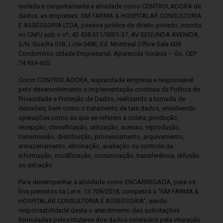
isolada e conjuntamente a atividade como CONTROLADORA de
dados, as empresas: GM FARMA & HOSPITALAR CONSULTORIA
E ASSESSORIA LTDA, pessoa jurídica de direito privado, inscrita
no CNPJ sob o nº; 42.438.631/0001-37, AV SEGUNDA AVENIDA,
S/N, Quadra 01B, Lote 048E, Ed. Montreal Office Sala 609
Condomínio cidade Empresarial, Aparecida Goiânia – Go, CEP
74.934-605.
Como CONTROLADORA, supracitada empresa e responsável
pelo desenvolvimento e implementação contínua da Política de
Privacidade e Proteção de Dados, realizando a tomada de
decisões, bem como o tratamento de tais dados, envolvendo
operações como as que se referem a coleta, produção,
recepção, classificação, utilização, acesso, reprodução,
transmissão, distribuição, processamento, arquivamento,
armazenamento, eliminação, avaliação ou controle da
informação, modificação, comunicação, transferência, difusão
ou extração.
Para desempenhar a atividade como ENCARREGADA, para os
fins previstos na Lei n. 13.709/2018, competirá à “GM FARMA &
HOSPITALAR CONSULTORIA E ASSESSORIA”, sendo
responsabilidade desta o atendimento das solicitações
formuladas pelos titulares dos dados coletados pela interação