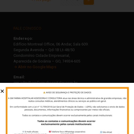
FALE CONOSCO
Endereço:
Edifício Montreal Office, 06 Andar, Sala 609.
Segunda Avenida – Qd-1B Lt-48/50
Condomínio Cidade Empresarial,
Aparecida de Goiânia – GO, 74934-605
→ Abrir no Google Maps
Email:
gm.adm@gmfarmahospitalar.com.br
gm.atendimento@gmfarmahospitalar.com.br
Telefone:
(62) 3228 – 3038